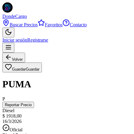
DondeCargo
Buscar Precios
Favoritos
Contacto
Iniciar sesión
Registrarse
Volver
Guardar
Guardar
PUMA
P
Reportar Precio
Diesel
$ 1918,00
16/3/2026
Oficial