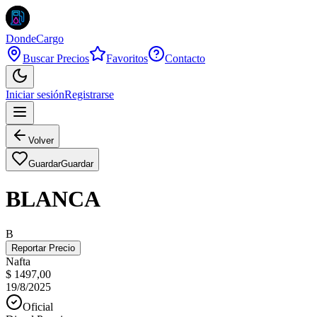
DondeCargo
Buscar Precios
Favoritos
Contacto
Iniciar sesión
Registrarse
Volver
Guardar
Guardar
BLANCA
B
Reportar Precio
Nafta
$ 1497,00
19/8/2025
Oficial