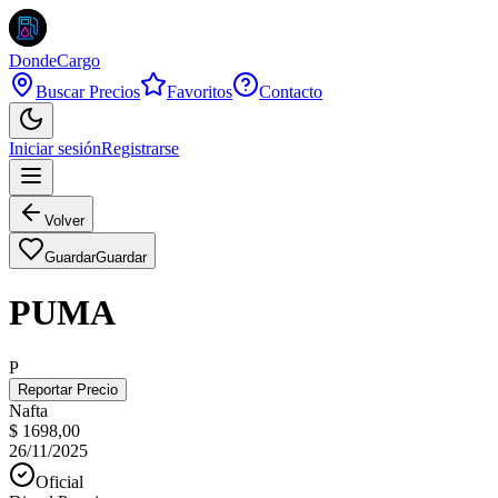
DondeCargo
Buscar Precios
Favoritos
Contacto
Iniciar sesión
Registrarse
Volver
Guardar
Guardar
PUMA
P
Reportar Precio
Nafta
$ 1698,00
26/11/2025
Oficial