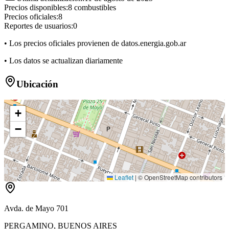
Precios disponibles:
8
combustibles
Precios oficiales:
8
Reportes de usuarios:
0
• Los precios oficiales provienen de datos.energia.gob.ar
• Los datos se actualizan diariamente
Ubicación
+
−
P
Leaflet
|
© OpenStreetMap contributors
Avda. de Mayo 701
PERGAMINO
,
BUENOS AIRES