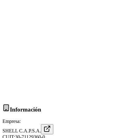
Información
Empresa:
SHELL C.A.P.S.A.
CUIT:
30-71129360-0