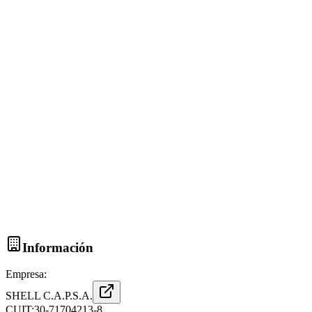
Información
Empresa:
SHELL C.A.P.S.A.
CUIT:
30-71704213-8