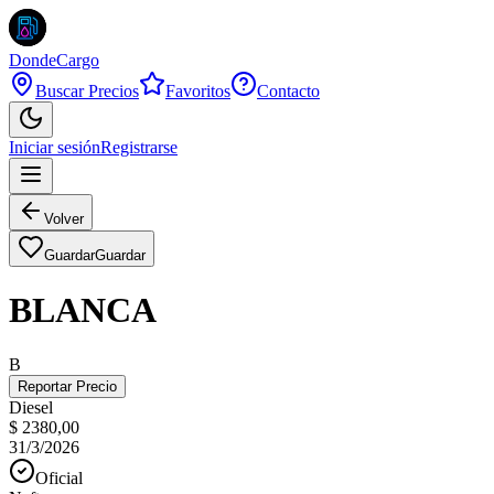
DondeCargo
Buscar Precios
Favoritos
Contacto
Iniciar sesión
Registrarse
Volver
Guardar
Guardar
BLANCA
B
Reportar Precio
Diesel
$ 2380,00
31/3/2026
Oficial