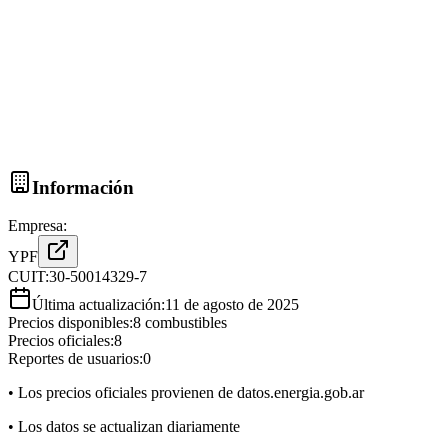
Información
Empresa:
YPF
CUIT:
30-50014329-7
Última actualización:
11 de agosto de 2025
Precios disponibles:
8
combustibles
Precios oficiales:
8
Reportes de usuarios:
0
• Los precios oficiales provienen de datos.energia.gob.ar
• Los datos se actualizan diariamente