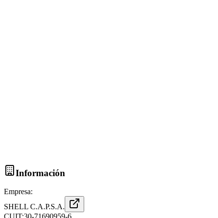
Información
Empresa:
SHELL C.A.P.S.A.
CUIT:
30-71690959-6