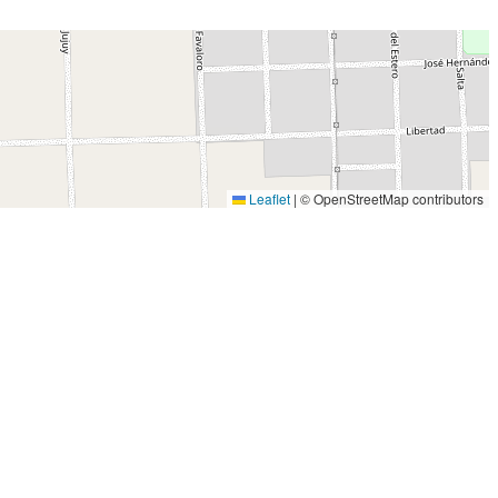
Leaflet
|
© OpenStreetMap contributors