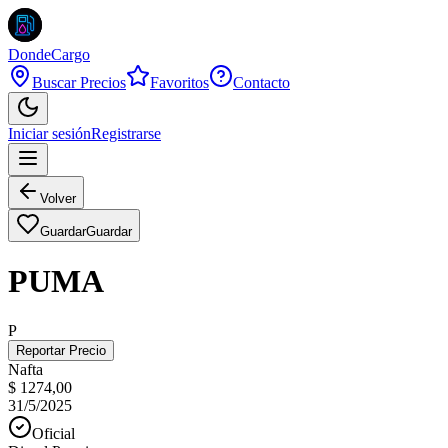
DondeCargo
Buscar Precios
Favoritos
Contacto
Iniciar sesión
Registrarse
Volver
Guardar
Guardar
PUMA
P
Reportar Precio
Nafta
$ 1274,00
31/5/2025
Oficial