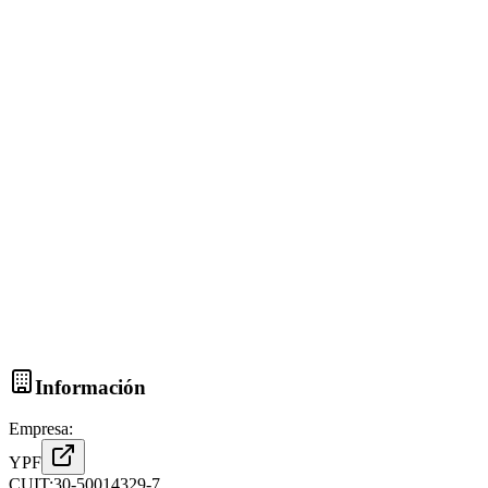
Información
Empresa:
YPF
CUIT:
30-50014329-7