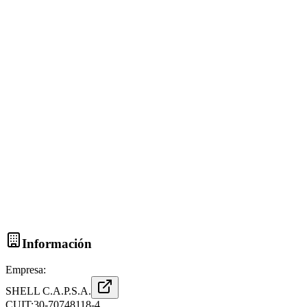
Información
Empresa:
SHELL C.A.P.S.A.
CUIT:
30-70748118-4