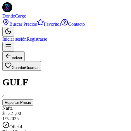
DondeCargo
Buscar Precios
Favoritos
Contacto
Iniciar sesión
Registrarse
Volver
Guardar
Guardar
GULF
G
Reportar Precio
Nafta
$ 1321,00
1/7/2025
Oficial