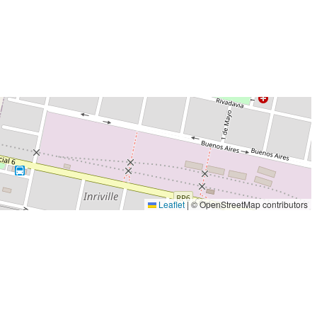
Leaflet
|
© OpenStreetMap contributors