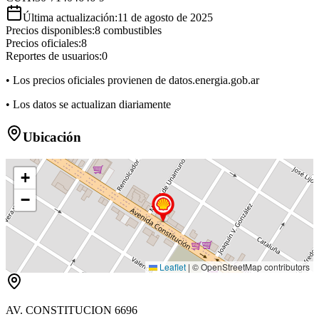
Última actualización:
11 de agosto de 2025
Precios disponibles:
8
combustibles
Precios oficiales:
8
Reportes de usuarios:
0
• Los precios oficiales provienen de datos.energia.gob.ar
• Los datos se actualizan diariamente
Ubicación
+
−
Leaflet
|
© OpenStreetMap contributors
AV. CONSTITUCION 6696