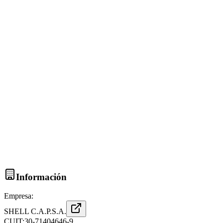
Información
Empresa:
SHELL C.A.P.S.A.
CUIT:
30-71404646-9