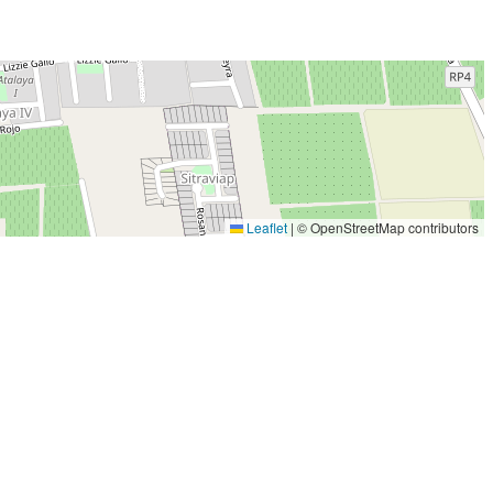
Leaflet
|
© OpenStreetMap contributors