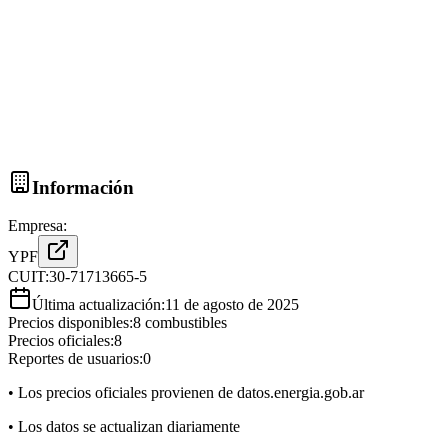
Información
Empresa:
YPF
CUIT:
30-71713665-5
Última actualización:
11 de agosto de 2025
Precios disponibles:
8
combustibles
Precios oficiales:
8
Reportes de usuarios:
0
• Los precios oficiales provienen de datos.energia.gob.ar
• Los datos se actualizan diariamente