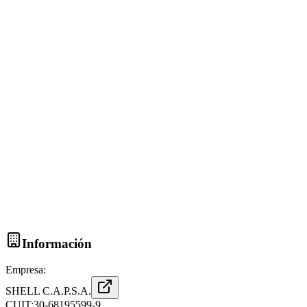
Información
Empresa:
SHELL C.A.P.S.A.
CUIT:
30-68195599-9