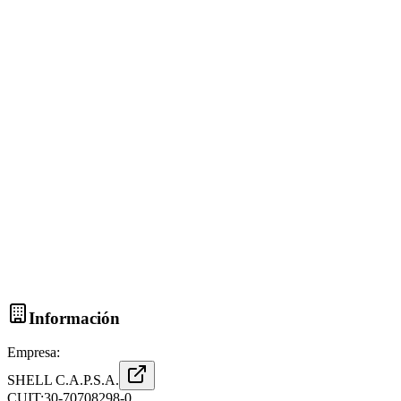
Información
Empresa:
SHELL C.A.P.S.A.
CUIT:
30-70708298-0