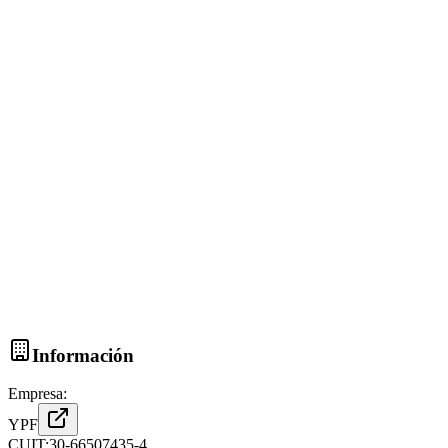
Información
Empresa:
YPF
CUIT:
30-66507435-4