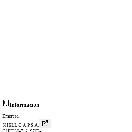
Información
Empresa:
SHELL C.A.P.S.A.
CUIT:
30-71219762-1