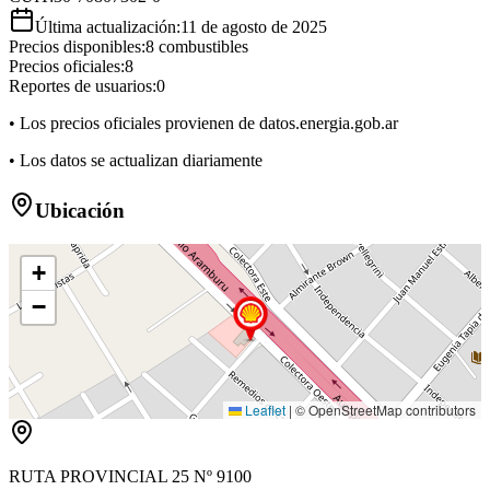
Última actualización:
11 de agosto de 2025
Precios disponibles:
8
combustibles
Precios oficiales:
8
Reportes de usuarios:
0
• Los precios oficiales provienen de datos.energia.gob.ar
• Los datos se actualizan diariamente
Ubicación
+
−
Leaflet
|
© OpenStreetMap contributors
RUTA PROVINCIAL 25 Nº 9100