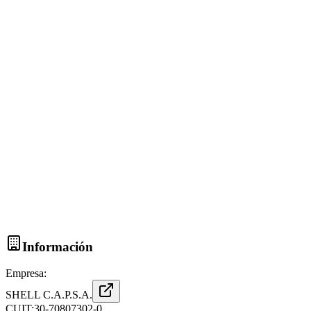
Información
Empresa:
SHELL C.A.P.S.A.
CUIT:
30-70807302-0