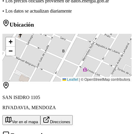
• Los precios oficiales provienen de datos.energia.gob.ar
• Los datos se actualizan diariamente
Ubicación
+
−
B
Leaflet
|
© OpenStreetMap contributors
SAN ISIDRO 1105
RIVADAVIA
,
MENDOZA
Ver en el mapa
Direcciones