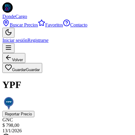
DondeCargo
Buscar Precios
Favoritos
Contacto
Iniciar sesión
Registrarse
Volver
Guardar
Guardar
YPF
Reportar Precio
GNC
$ 798,00
13/1/2026