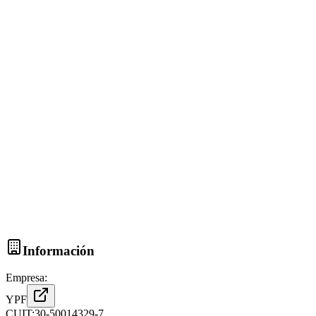
Información
Empresa:
YPF
CUIT:
30-50014329-7