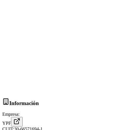
Información
Empresa:
YPF
CUIT:
30-66571694-1