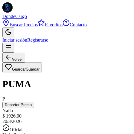
DondeCargo
Buscar Precios
Favoritos
Contacto
Iniciar sesión
Registrarse
Volver
Guardar
Guardar
PUMA
P
Reportar Precio
Nafta
$ 1926,00
20/3/2026
Oficial