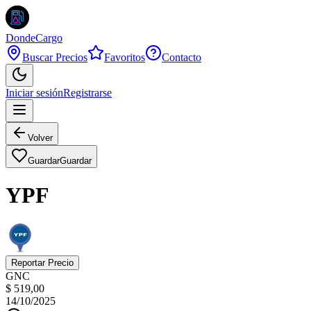
DondeCargo
Buscar Precios
Favoritos
Contacto
Iniciar sesión
Registrarse
Volver
Guardar
Guardar
YPF
Reportar Precio
GNC
$ 519,00
14/10/2025