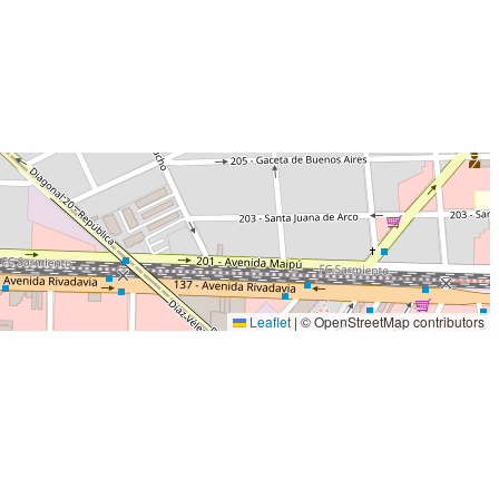
Leaflet
|
© OpenStreetMap contributors