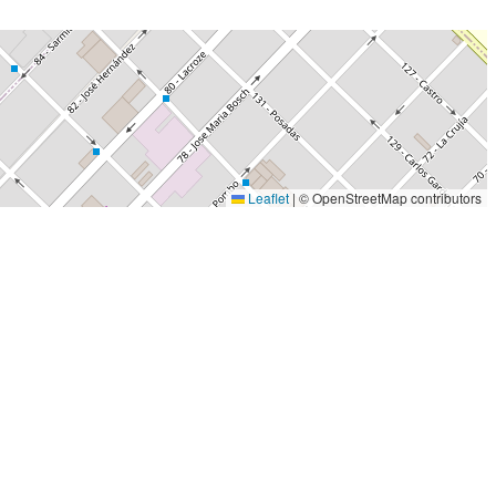
Leaflet
|
© OpenStreetMap contributors