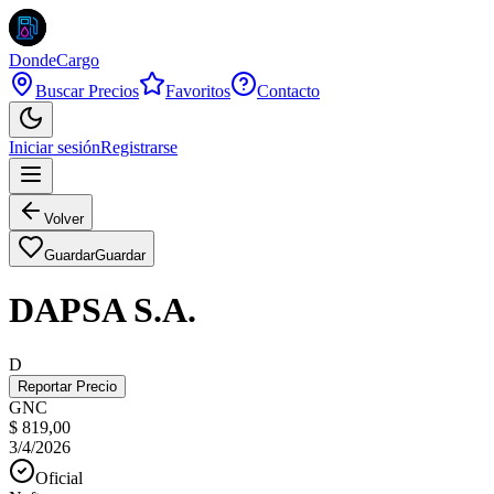
DondeCargo
Buscar Precios
Favoritos
Contacto
Iniciar sesión
Registrarse
Volver
Guardar
Guardar
DAPSA S.A.
D
Reportar Precio
GNC
$ 819,00
3/4/2026
Oficial