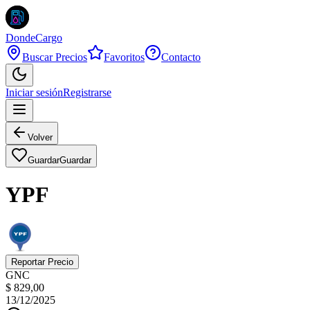
DondeCargo
Buscar Precios
Favoritos
Contacto
Iniciar sesión
Registrarse
Volver
Guardar
Guardar
YPF
Reportar Precio
GNC
$ 829,00
13/12/2025