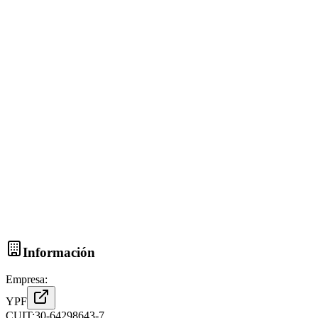
Información
Empresa:
YPF
CUIT:
30-64298643-7