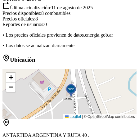
Última actualización:
11 de agosto de 2025
Precios disponibles:
8
combustibles
Precios oficiales:
8
Reportes de usuarios:
0
• Los precios oficiales provienen de datos.energia.gob.ar
• Los datos se actualizan diariamente
Ubicación
+
−
Leaflet
|
© OpenStreetMap contributors
ANTARTIDA ARGENTINA Y RUTA 40 .