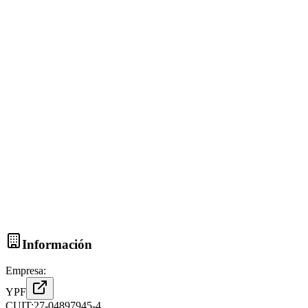
Información
Empresa:
YPF
CUIT:
27-04897945-4