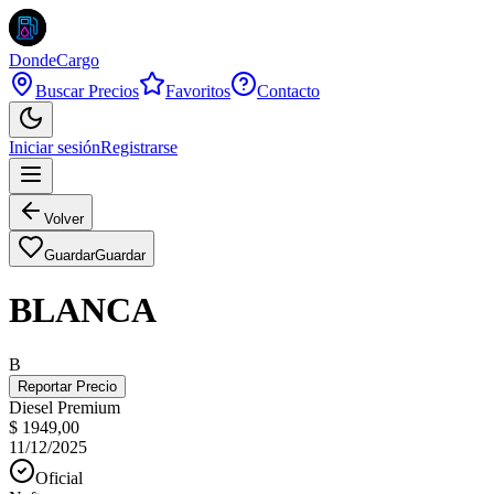
DondeCargo
Buscar Precios
Favoritos
Contacto
Iniciar sesión
Registrarse
Volver
Guardar
Guardar
BLANCA
B
Reportar Precio
Diesel Premium
$ 1949,00
11/12/2025
Oficial