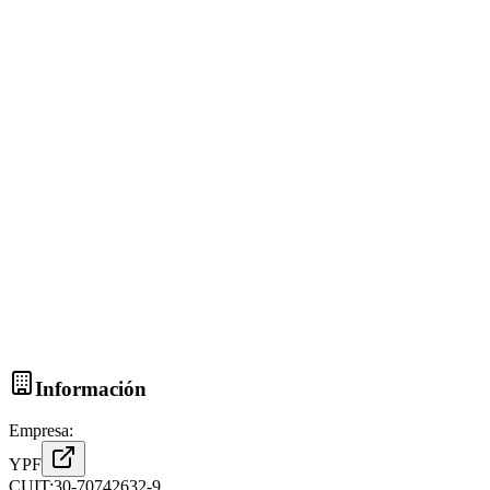
Información
Empresa:
YPF
CUIT:
30-70742632-9