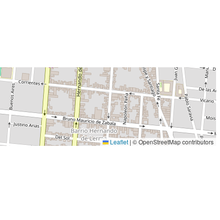
Leaflet
|
© OpenStreetMap contributors