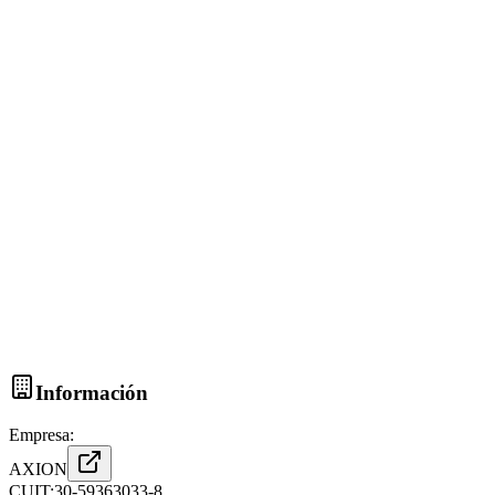
Información
Empresa:
AXION
CUIT:
30-59363033-8