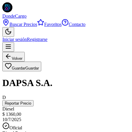
DondeCargo
Buscar Precios
Favoritos
Contacto
Iniciar sesión
Registrarse
Volver
Guardar
Guardar
DAPSA S.A.
D
Reportar Precio
Diesel
$ 1360,00
10/7/2025
Oficial