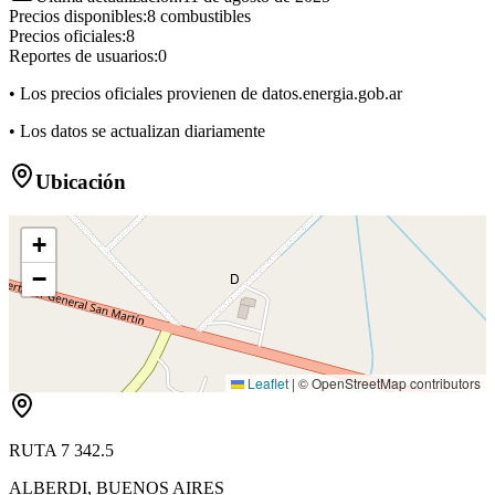
Precios disponibles:
8
combustibles
Precios oficiales:
8
Reportes de usuarios:
0
• Los precios oficiales provienen de datos.energia.gob.ar
• Los datos se actualizan diariamente
Ubicación
+
−
D
Leaflet
|
© OpenStreetMap contributors
RUTA 7 342.5
ALBERDI
,
BUENOS AIRES