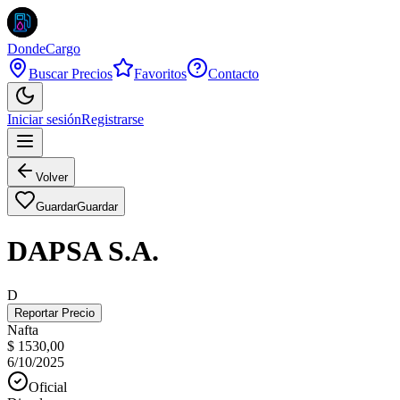
DondeCargo
Buscar Precios
Favoritos
Contacto
Iniciar sesión
Registrarse
Volver
Guardar
Guardar
DAPSA S.A.
D
Reportar Precio
Nafta
$ 1530,00
6/10/2025
Oficial