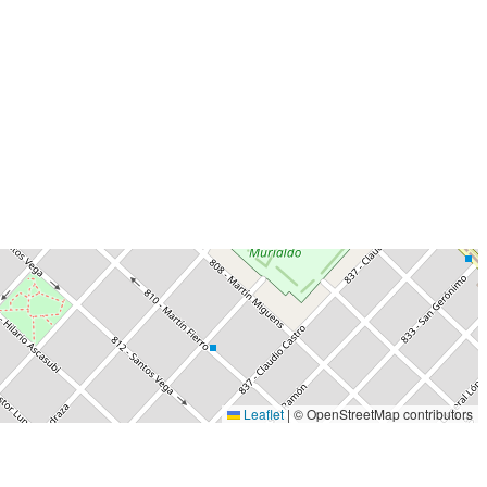
Leaflet
|
© OpenStreetMap contributors