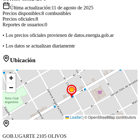
Última actualización:
11 de agosto de 2025
Precios disponibles:
8
combustibles
Precios oficiales:
8
Reportes de usuarios:
0
• Los precios oficiales provienen de datos.energia.gob.ar
• Los datos se actualizan diariamente
Ubicación
+
−
Leaflet
|
© OpenStreetMap contributors
GOB.UGARTE 2105 OLIVOS