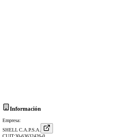
Información
Empresa:
SHELL C.A.P.S.A.
CUIT:
30-63632426-0