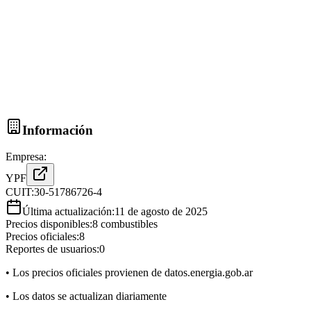
Información
Empresa:
YPF
CUIT:
30-51786726-4
Última actualización:
11 de agosto de 2025
Precios disponibles:
8
combustibles
Precios oficiales:
8
Reportes de usuarios:
0
• Los precios oficiales provienen de datos.energia.gob.ar
• Los datos se actualizan diariamente