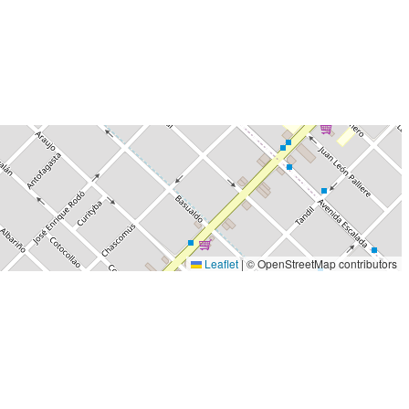
Leaflet
|
© OpenStreetMap contributors