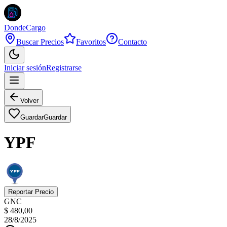
DondeCargo
Buscar Precios
Favoritos
Contacto
Iniciar sesión
Registrarse
Volver
Guardar
Guardar
YPF
Reportar Precio
GNC
$ 480,00
28/8/2025