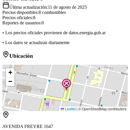
Última actualización:
11 de agosto de 2025
Precios disponibles:
8
combustibles
Precios oficiales:
8
Reportes de usuarios:
0
• Los precios oficiales provienen de datos.energia.gob.ar
• Los datos se actualizan diariamente
Ubicación
+
−
Leaflet
|
© OpenStreetMap contributors
AVENIDA FREYRE 1647