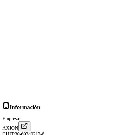
Información
Empresa:
AXION
CUIT:
30-69240212-6