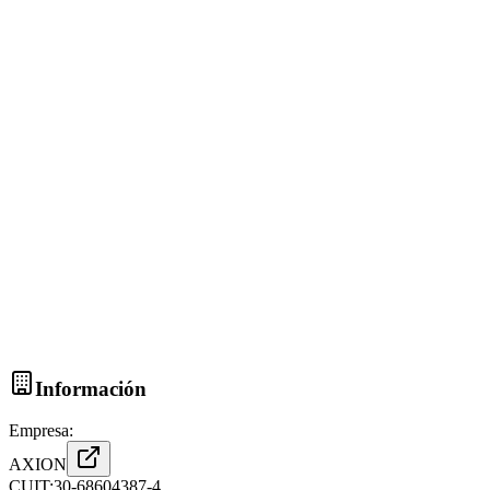
Información
Empresa:
AXION
CUIT:
30-68604387-4