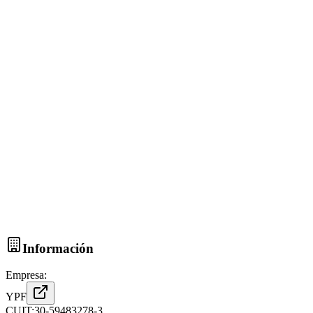
Información
Empresa:
YPF
CUIT:
30-59483278-3