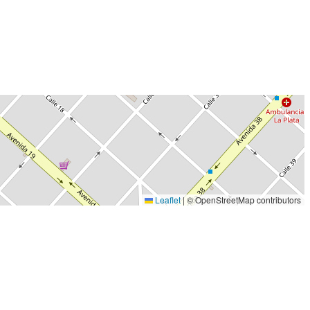
Leaflet
|
© OpenStreetMap contributors