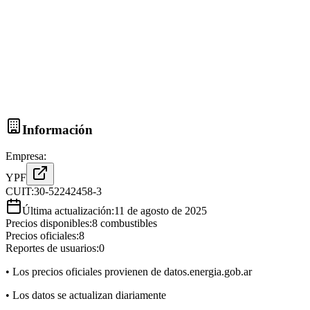
Información
Empresa:
YPF
CUIT:
30-52242458-3
Última actualización:
11 de agosto de 2025
Precios disponibles:
8
combustibles
Precios oficiales:
8
Reportes de usuarios:
0
• Los precios oficiales provienen de datos.energia.gob.ar
• Los datos se actualizan diariamente