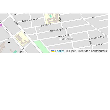
Leaflet
|
© OpenStreetMap contributors