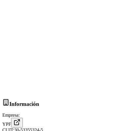
Información
Empresa:
YPF
CUIT:
30-53355324-5