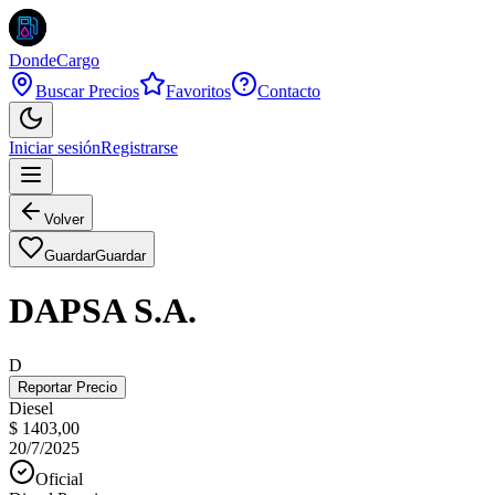
DondeCargo
Buscar Precios
Favoritos
Contacto
Iniciar sesión
Registrarse
Volver
Guardar
Guardar
DAPSA S.A.
D
Reportar Precio
Diesel
$ 1403,00
20/7/2025
Oficial