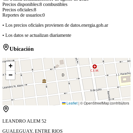
Precios disponibles:
8
combustibles
Precios oficiales:
8
Reportes de usuarios:
0
• Los precios oficiales provienen de datos.energia.gob.ar
• Los datos se actualizan diariamente
Ubicación
+
−
D
Leaflet
|
© OpenStreetMap contributors
LEANDRO ALEM 52
GUALEGUAY
,
ENTRE RIOS