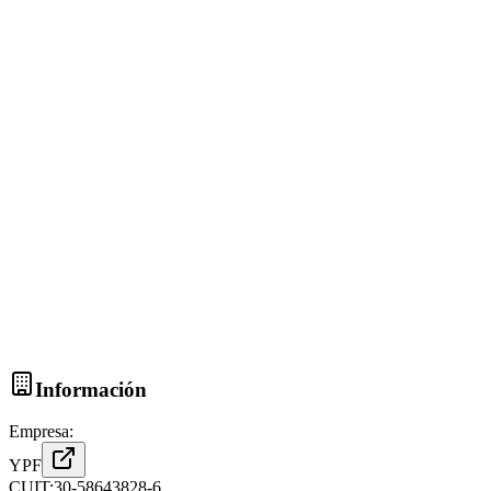
Información
Empresa:
YPF
CUIT:
30-58643828-6