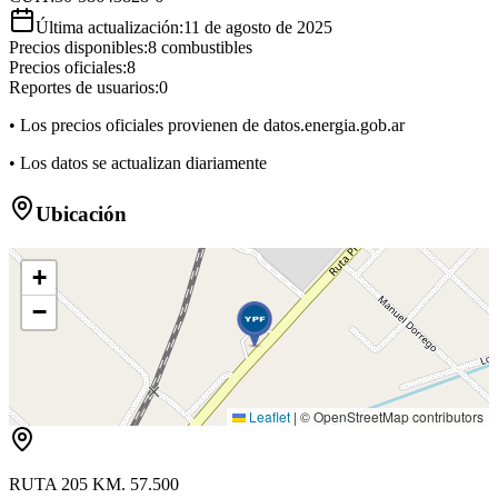
Última actualización:
11 de agosto de 2025
Precios disponibles:
8
combustibles
Precios oficiales:
8
Reportes de usuarios:
0
• Los precios oficiales provienen de datos.energia.gob.ar
• Los datos se actualizan diariamente
Ubicación
+
−
Leaflet
|
© OpenStreetMap contributors
RUTA 205 KM. 57.500