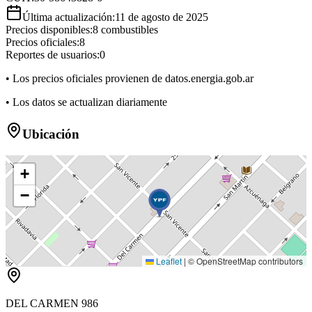
Última actualización:
11 de agosto de 2025
Precios disponibles:
8
combustibles
Precios oficiales:
8
Reportes de usuarios:
0
• Los precios oficiales provienen de datos.energia.gob.ar
• Los datos se actualizan diariamente
Ubicación
+
−
Leaflet
|
© OpenStreetMap contributors
DEL CARMEN 986