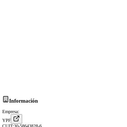
Información
Empresa:
YPF
CUIT:
30-58643828-6